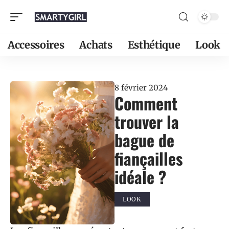
Accessoires
Achats
Esthétique
Look
8 février 2024
Comment
trouver la
bague de
fiançailles
idéale ?
LOOK