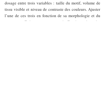
dosage entre trois variables : taille du motif, volume de
tissu visible et niveau de contraste des couleurs. Ajuster
l’une de ces trois en fonction de sa morphologie et du
contexte suffit à porter un imprimé affirmé sans basculer
dans l’excès.
Sommaire
ACCESSOIRES
Comment nettoyer le daim après une
tache d’huile ou de graisse ?