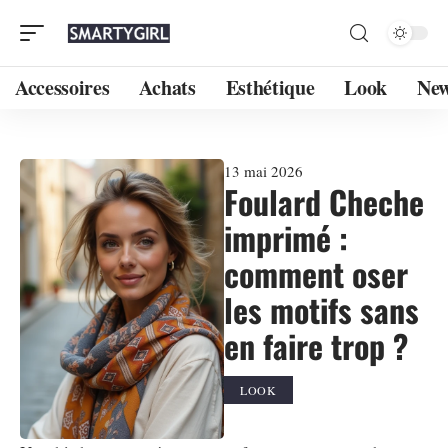
Accessoires
Achats
Esthétique
Look
Ne
13 mai 2026
Foulard Cheche
imprimé :
comment oser
les motifs sans
en faire trop ?
LOOK