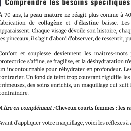
Comprendre les besoins spécifiques
À 70 ans, la
peau mature
ne réagit plus comme à 40. 
fabrication de
collagène
et d’
élastine
baisse. Les 
apparaissent. Chaque visage dévoile son histoire, chaq
les pinceaux, il s’agit d’abord d’observer, de ressentir,
Confort et souplesse deviennent les maîtres-mots
protectrice s’affine, se fragilise, et la déshydratation n’
un incontournable pour réhydrater en profondeur. Les 
contrarier. Un fond de teint trop couvrant rigidifie le
crémeuses, des soins enrichis, un maquillage qui suit
contraindre.
A lire en complément :
Cheveux courts femmes : les ra
Avant d’appliquer votre maquillage, voici les réflexes 