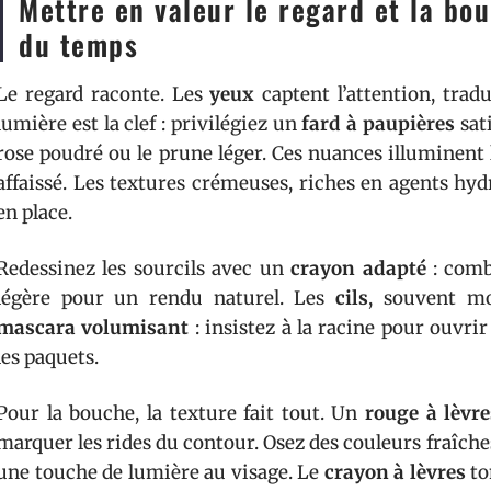
Mettre en valeur le regard et la bo
du temps
Le regard raconte. Les
yeux
captent l’attention, trad
lumière est la clef : privilégiez un
fard à paupières
sat
rose poudré ou le prune léger. Ces nuances illuminent la
affaissé. Les textures crémeuses, riches en agents hyd
en place.
Redessinez les sourcils avec un
crayon adapté
: comb
légère pour un rendu naturel. Les
cils
, souvent mo
mascara volumisant
: insistez à la racine pour ouvrir
les paquets.
Pour la bouche, la texture fait tout. Un
rouge à lèvr
marquer les rides du contour. Osez des couleurs fraîches
une touche de lumière au visage. Le
crayon à lèvres
to