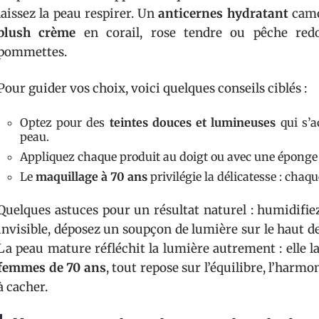
laissez la peau respirer. Un
anticernes hydratant
camou
blush crème
en corail, rose tendre ou pêche redo
pommettes.
Pour guider vos choix, voici quelques conseils ciblés :
Optez pour des
teintes douces et lumineuses
qui s’a
peau.
Appliquez chaque produit au doigt ou avec une éponge 
Le
maquillage à 70 ans
privilégie la délicatesse : chaq
Quelques astuces pour un résultat naturel : humidifi
invisible, déposez un soupçon de lumière sur le haut des 
La peau mature réfléchit la lumière autrement : elle la 
femmes de 70 ans
, tout repose sur l’équilibre, l’harm
à cacher.