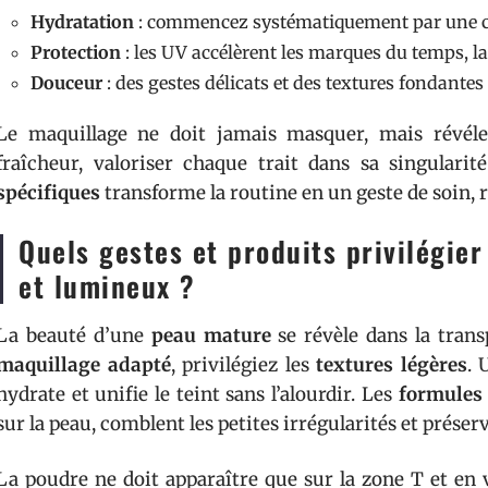
Hydratation
: commencez systématiquement par une c
Protection
: les UV accélèrent les marques du temps, la 
Douceur
: des gestes délicats et des textures fondantes
Le maquillage ne doit jamais masquer, mais révéler. 
fraîcheur, valoriser chaque trait dans sa singulari
spécifiques
transforme la routine en un geste de soin, 
Quels gestes et produits privilégie
et lumineux ?
La beauté d’une
peau mature
se révèle dans la trans
maquillage adapté
, privilégiez les
textures légères
.
hydrate et unifie le teint sans l’alourdir. Les
formules 
sur la peau, comblent les petites irrégularités et préser
La poudre ne doit apparaître que sur la zone T et en vo