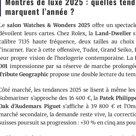
Montres de luxe 2025 : quelles tend
marquent l’année ?
Le
salon Watches & Wonders 2025
offre un spectacl
dévoilent leurs cartes. Chez Rolex, la
Land-Dweller
s
calibre 7135 haute fréquence, deux tailles au cho
l’incarner. Face à cette offensive, Tudor, Grand Seiko,
leur propre vision de l’horlogerie contemporaine. La
001
impressionne par sa réserve de marche prolongée
Tribute Geographic
propose une double lecture du temps
Côté marché, les tendances 2025 se lisent à même les 
Submariner s’approche des 16 400 €, la
Patek Philipp
Oak d’Audemars Piguet
s’affiche à 39 800 € et l’Om
marché secondaire, la demande reste vive, la correcti
suisses poursuit sa progression : +30 % en cinq ans po