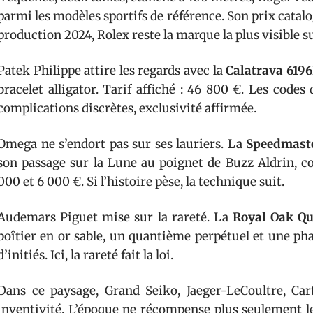
parmi les modèles sportifs de référence. Son prix catalog
production 2024, Rolex reste la marque la plus visible s
Patek Philippe attire les regards avec la
Calatrava 619
bracelet alligator. Tarif affiché : 46 800 €. Les codes
complications discrètes, exclusivité affirmée.
Omega ne s’endort pas sur ses lauriers. La
Speedmast
son passage sur la Lune au poignet de Buzz Aldrin, co
000 et 6 000 €. Si l’histoire pèse, la technique suit.
Audemars Piguet mise sur la rareté. La
Royal Oak Qu
boîtier en or sable, un quantième perpétuel et une pha
d’initiés. Ici, la rareté fait la loi.
Dans ce paysage, Grand Seiko, Jaeger-LeCoultre, Ca
inventivité. L’époque ne récompense plus seulement le