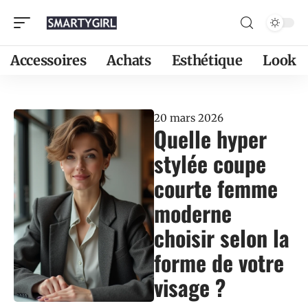
Accessoires
Achats
Esthétique
Look
20 mars 2026
Quelle hyper
stylée coupe
courte femme
moderne
choisir selon la
forme de votre
visage ?